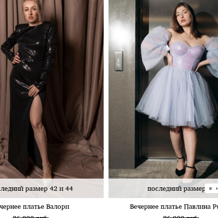
ледний размер 42 и 44
последний размер 42
в 
чернее платье Валори
Вечернее платье Павлина P