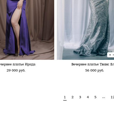
в 
ечернее платье Ирида
Вечернее платье Твинс Б
29 000 pуб.
56 000 pуб.
...
1
2
3
4
5
1