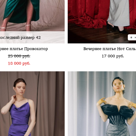
последний размер 42
в 
рнее платье Провокатор
Вечернее платье Нот Силь
25 000 pуб.
17 000 pуб.
18 000 pуб.