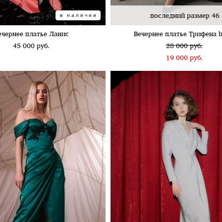
последний размер 46
в наличии
ечернее платье Ланис
Вечернее платье Трифена b
45 000 pуб.
28 000 pуб.
19 000 pуб.