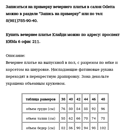
Записаться на примерку вечернего платья в салон Odetta
можно в разделе “Запись на примерку” или по тел:
8(981)785-90-40.
Купить вечернее платье Клайди можно по адресу: проспект
КИМа 6 офис 211.
Описание:
Вечернее платье на выпускной в пол, с разрезом по юбке и
корсетом на шнуровке. Ниспадающие фатиновые рукава
переходят в перекрестную драпировку. Зона декольте
украшена объемным кружевом.
таблица размеров
38
40
42
44
46
48
объем груди (см)
76
80
84
88
92
96
объем талии (см)
58
62
66
70
74
78
объем бедер (см)
82
86
90
94
98
102