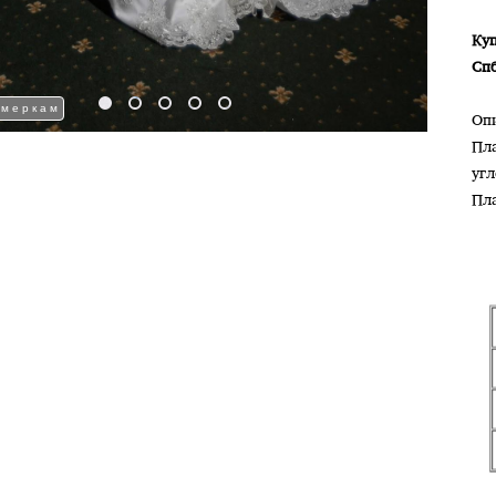
Куп
Сп
 меркам
Оп
Пла
уг
Пл