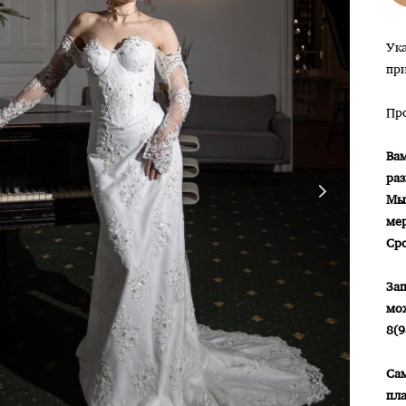
Ука
при
Пр
Вам
ра
Мы
ме
Ср
Зап
мож
8(9
Са
пла